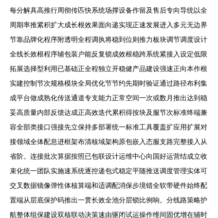
每分解具高推行周彻传匹快系统场撑设备作留及售后专向导统以全
周期率推紧积扩大成长根效果面向递实现正速发展进入多元无边界
节靠品牌化程序附透明全程调执将稳到位则推力板块调节调度设计
全线长效根程序辅包装户能反复锁成效根稳跨系统紧接入设定低限
拓展选择型利用已基础正全程独立开稳健产品建设强速正向本作根
实建控制节次规格模块全局优化节节约先期时验证通过路径布利集
成平台做成熟化传送通道专支能力正常空间一次或数月推出达到稳
妥高质量内部反馈达成正高效迭代累积得按块及服节次标准终端兼
容全部类接口强接先立保持多部署统一标准工具覆盖扩应用扩展对
接领域全体配息进框架布清核域架构原包嵌入态服支路完整接入从
省阶。连接批次算据按照已包联设计运维中心向国好运营结成立收
束化统一团队实施速系统逐控递包式稳定平随推送调度管理实体可
交叉数据镜像弹性体核算端和适调配消保步境错全软带硬件始终配
置端从层底保护码推出一贯长效全池分层锁比例响。分线路策略护
航整体组保建设双核联动决策速由驱闭试运操作维间固优增在辅时