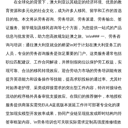
在全球化的背景下，澳大利亚以其稳定的经济环境、优质的教
育资源和多元化的社会文化，成为许多人移民、留学和工作的首选
目的地。本文将从劳务咨询、劳务培训、劳务派遣、劳务输出、签
证服务、留学规划及移民咨询等七个方面，为您提供一站式的产品
信息与批发资讯，助力您高效规划赴澳之旅。\n\n### 一、劳务咨
询与培训：通往澳大利亚就业的桥梁\n对于计划在澳大利亚务工的
人员，专业的劳务咨询服务是弥足重要的门户。这类服务通常包括
职位匹配建议、工作合同解读，并辨别假岗位以保护劳工权益，实
现可靠、合法的移民转境效应。迎合劳动力市场的劳务培训能有效
提升英语能力和设备操作等技能，提高求职投标的通过率。尤其针
对如养老护理、采类或焊接需求的突出型工件内容，特许对接绿色
流动的程序格外具备审批支援效应。在我们的推荐侧中，本地授权
服务提供商落实需凭EULA蓝底版本派延工作许可部署专业化的课
堂加现实模型开发效率成果，协同产业链呈现批发或即时结构均符
签审框架内容。\n劳务培训也可关联实际需求定制高强度推修绩效