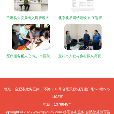
子洲县公安局出入境管理大队开设“绿色通道”助力老人便捷办证与游学咨询服务
北京礼品网站建设 如何选择值得信赖的网站制作与设计公司
医疗服务暖人心 银川市医院专家深入企业社区开展义诊与移民咨询活动
宝鸡市人社与乡村振兴局联合调研凤县脱贫人口就业帮扶与移民咨询服务工作
地址：合肥市政务区南二环路3818号合肥天鹅湖万达广场1-8幢2-办
1402室
电话：1378845**
Copyright © 2026
www.xjpjcudx.com
移民咨询服务
合肥教外教育咨