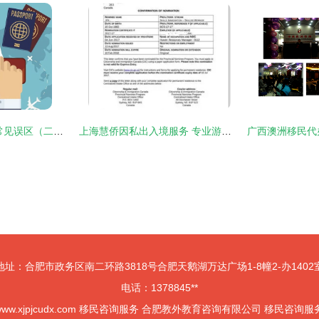
联普留学 日本留学常见误区（二）——游学咨询服务的认知陷阱
上海慧侨因私出入境服务 专业游学咨询，开启国际化教育之旅
地址：合肥市政务区南二环路3818号合肥天鹅湖万达广场1-8幢2-办1402
电话：1378845**
ww.xjpjcudx.com
移民咨询服务
合肥教外教育咨询有限公司
移民咨询服