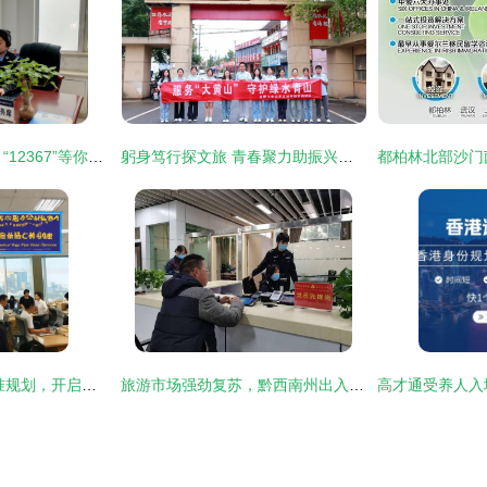
守护平安 | 为民解忧 “12367”等你来CALL
躬身笃行探文旅 青春聚力助振兴——合工大学子深入宁国，以专业智慧赋能特色旅游发展
留学与移民之路 精准规划，开启国际新篇章
旅游市场强劲复苏，黔西南州出入境窗口迎办证高峰