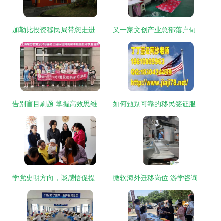
加勒比投资移民局带您走进香料之国-格林纳达 开启投资与生活的双重盛宴
又一家文创产业总部落户旬阳，圆了“家门口”就业梦
告别盲目刷题 掌握高效思维，一张试卷胜过十张
如何甄别可靠的移民签证服务机构
学党史明方向，谈感悟促提升——移民咨询务虚会碰撞务实火花
微软海外迁移岗位 游学咨询服务的机遇与反思