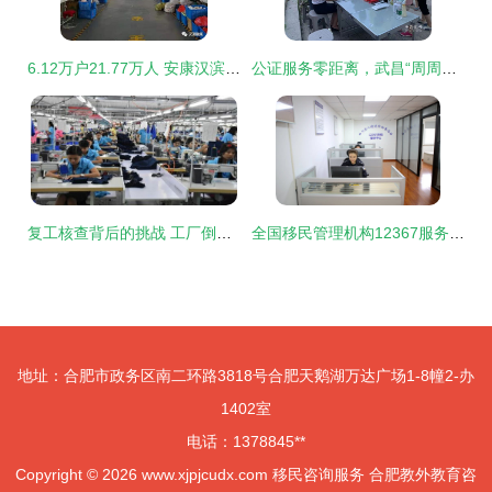
6.12万户21.77万人 安康汉滨易地扶贫搬迁，绘就群众安居乐业新画卷
公证服务零距离，武昌“周周讲”助力移民咨询惠民生
复工核查背后的挑战 工厂倒闭潮与移民咨询服务的兴起
全国移民管理机构12367服务平台 让出入境咨询更便捷
地址：合肥市政务区南二环路3818号合肥天鹅湖万达广场1-8幢2-办
1402室
电话：1378845**
Copyright © 2026
www.xjpjcudx.com
移民咨询服务
合肥教外教育咨