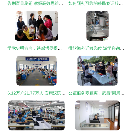
告别盲目刷题 掌握高效思维，一张试卷胜过十张
如何甄别可靠的移民签证服务机构
学党史明方向，谈感悟促提升——移民咨询务虚会碰撞务实火花
微软海外迁移岗位 游学咨询服务的机遇与反思
6.12万户21.77万人 安康汉滨易地扶贫搬迁，绘就群众安居乐业新画卷
公证服务零距离，武昌“周周讲”助力移民咨询惠民生