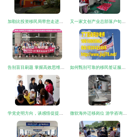
加勒比投资移民局带您走进香料之国-格林纳达 开启投资与生活的双重盛宴
又一家文创产业总部落户旬阳，圆了“家门口”就业梦
告别盲目刷题 掌握高效思维，一张试卷胜过十张
如何甄别可靠的移民签证服务机构
学党史明方向，谈感悟促提升——移民咨询务虚会碰撞务实火花
微软海外迁移岗位 游学咨询服务的机遇与反思