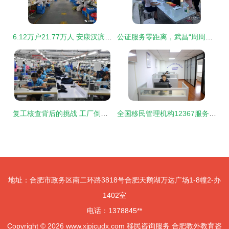
6.12万户21.77万人 安康汉滨易地扶贫搬迁，绘就群众安居乐业新画卷
公证服务零距离，武昌“周周讲”助力移民咨询惠民生
复工核查背后的挑战 工厂倒闭潮与移民咨询服务的兴起
全国移民管理机构12367服务平台 让出入境咨询更便捷
地址：合肥市政务区南二环路3818号合肥天鹅湖万达广场1-8幢2-办
1402室
电话：1378845**
Copyright © 2026
www.xjpjcudx.com
移民咨询服务
合肥教外教育咨