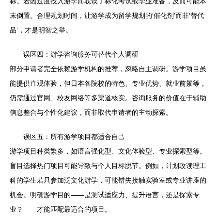
标。若因过度投入游学而耽误了标化考试或学业准备，反而可能本
末倒置。合理规划时间，让游学成为留学规划的‘催化剂’而非‘替代
品’，才是明智之举。
误区四：游学咨询服务可替代个人调研
部分申请者完全依赖游学机构的推荐，忽略自主调研。游学项目虽
能提供直观体验，但日本各院校的特色、专业优势、就业前景等，
仍需通过官网、校友网络等多渠道核实。咨询服务的价值在于辅助
信息整合与个性化建议，而非取代申请者的主动探索。
误区五：所有游学项目都适合自己
游学项目种类繁多，如语言强化型、文化体验型、专业探索型等。
盲目选择热门项目可能导致与个人目标脱节。例如，计划攻读理工
科的学生若只参加泛文化游学，可能错失接触实验室或专业讲座的
机会。明确游学目的——是测试适应力、提升语言，还是探索专
业？——才能匹配最适合的项目。