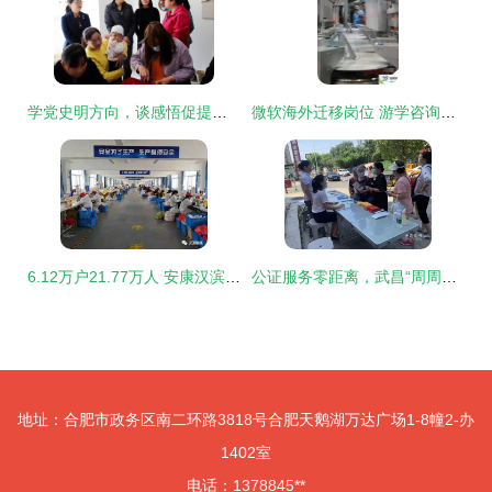
学党史明方向，谈感悟促提升——移民咨询务虚会碰撞务实火花
微软海外迁移岗位 游学咨询服务的机遇与反思
6.12万户21.77万人 安康汉滨易地扶贫搬迁，绘就群众安居乐业新画卷
公证服务零距离，武昌“周周讲”助力移民咨询惠民生
地址：合肥市政务区南二环路3818号合肥天鹅湖万达广场1-8幢2-办
1402室
电话：1378845**